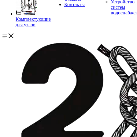
Устройство
Контакты
систем
водоснабже
Комплектующие
для узлов