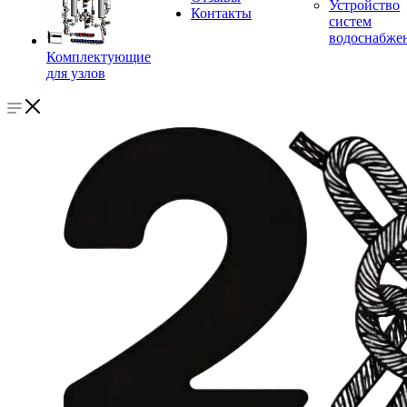
Устройство
Контакты
систем
водоснабже
Комплектующие
для узлов