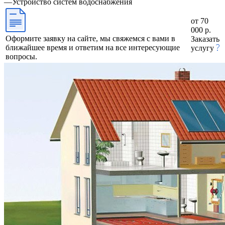
—
Устройство систем водоснабжения
от 70
000 р.
Оформите заявку на сайте, мы свяжемся с вами в
Заказать
ближайшее время и ответим на все интересующие
услугу
вопросы.