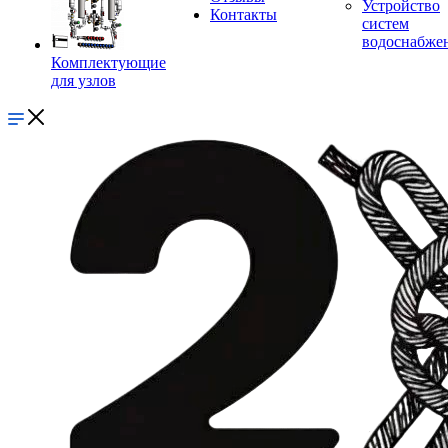
Устройство
Контакты
систем
водоснабже
Комплектующие
для узлов