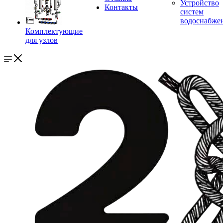
Устройство
Контакты
систем
водоснабже
Комплектующие
для узлов