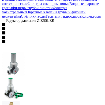
сантехнические
Фильтры самопромывные
Водяные шаровые
краны
Фильтры грубой очистки
Фильтры
магистральные
Обратные клапаны
Трубы и фитинги
нержавейка
Счётчики воды
Гасители гидроударов
Коллекторы
—
Редуктор давления ZIESSLER