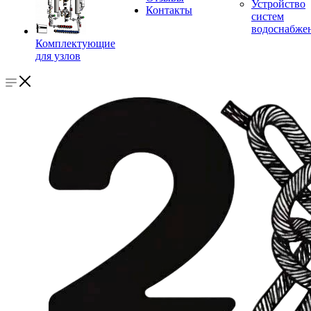
Устройство
Контакты
систем
водоснабже
Комплектующие
для узлов