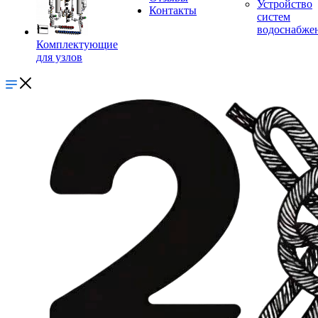
Устройство
Контакты
систем
водоснабже
Комплектующие
для узлов