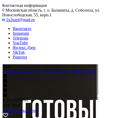
Контактная информация
Московская область, г. о. Балашиха, д. Соболиха, ул.
Новослободская, 55, корп.1
2x2uzel@mail.ru
Вконтакте
Instagram
Telegram
YouTube
Яндекс.Дзен
TikTok
Pinterest
Хит
Готовый комплект водоснабжения «SWAP SLIVKI»
В НАЛИЧИИ
114 750
₽
Перейти в каталог