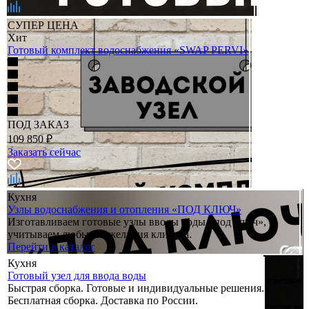
СУПЕР ЦЕНА
Хит
Готовый комплект водоснабжения «SWAP PERVI»
ПОД ЗАКАЗ
109 850
₽
Заказать сейчас
Кухня
Узлы водоснабжения и отопления «ПОД КЛЮЧ»
Изготавливаем готовые узлы вводы воды «под ключ»,
учитываем любые пожелания клиента.
Перейти в каталог
Кухня
Готовый узел для ввода воды
Быстрая сборка. Готовые и индивидуальные решения.
Бесплатная сборка. Доставка по России.