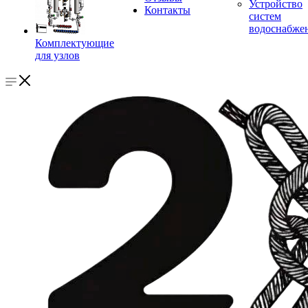
Устройство
Контакты
систем
водоснабже
Комплектующие
для узлов