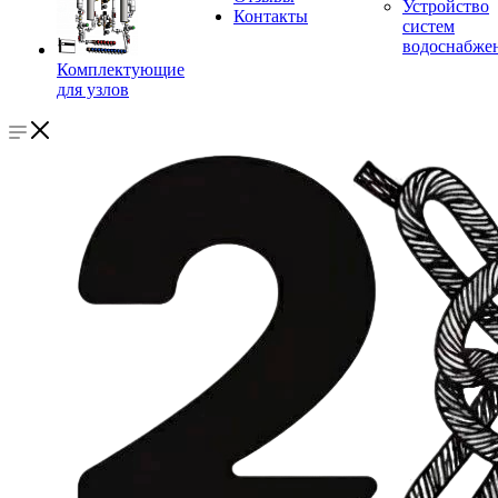
Устройство
Контакты
систем
водоснабже
Комплектующие
для узлов