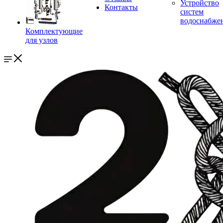
Устройство
Контакты
систем
водоснабже
Комплектующие
для узлов