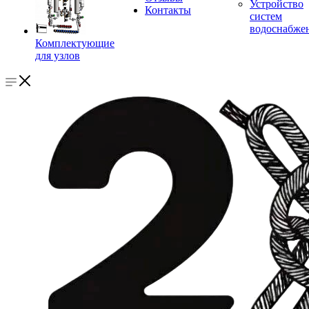
Устройство
Контакты
систем
водоснабже
Комплектующие
для узлов