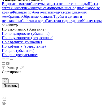
Водонагреватели
Системы защиты от протечки воды
Щиты
сантехнические
Фильтры самопромывные
Водяные шаровые
краны
Фильтры грубой очистки
Редукторы давления
мембранные
Обратные клапаны
Трубы и фитинги
нержавейка
Счётчики воды
Гасители гидроударов
Коллекторы
Фильтр
По умолчанию (убывание)
По популярности (убывание)
По популярности (возрастание)
По алфавиту (убывание)
По алфавиту (возрастание)
По цене (убывание)
По цене (возрастание)
Фильтр
Сортировка
Показать