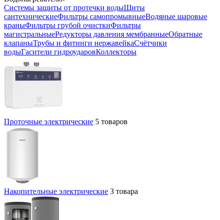
Системы защиты от протечки воды
Щиты
сантехнические
Фильтры самопромывные
Водяные шаровые
краны
Фильтры грубой очистки
Фильтры
магистральные
Редукторы давления мембранные
Обратные
клапаны
Трубы и фитинги нержавейка
Счётчики
воды
Гасители гидроударов
Коллекторы
Проточные электрические
5 товаров
Накопительные электрические
3 товара