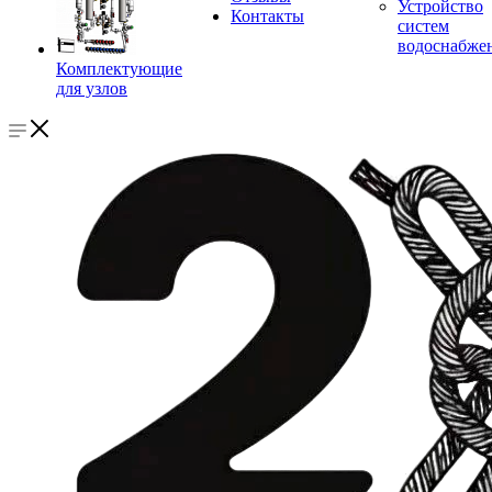
Устройство
Контакты
систем
водоснабже
Комплектующие
для узлов