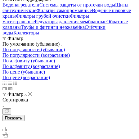
Водонагреватели
Системы защиты от протечки воды
Щиты
сантехнические
Фильтры самопромывные
Водяные шаровые
краны
Фильтры грубой очистки
Фильтры
магистральные
Редукторы давления мембранные
Обратные
клапаны
Трубы и фитинги нержавейка
Счётчики
воды
Коллекторы
Фильтр
По умолчанию (убывание)
По популярности (убывание)
По популярности (возрастание)
По алфавиту (убывание)
По алфавиту (возрастание)
По цене (убывание)
По цене (возрастание)
Фильтр
Сортировка
Показать