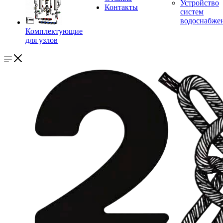
Устройство
Контакты
систем
водоснабже
Комплектующие
для узлов