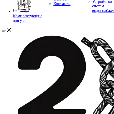
Устройство
Контакты
систем
водоснабже
Комплектующие
для узлов