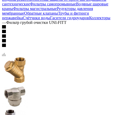
сантехнические
Фильтры самопромывные
Водяные шаровые
краны
Фильтры магистральные
Редукторы давления
мембранные
Обратные клапаны
Трубы и фитинги
нержавейка
Счётчики воды
Гасители гидроударов
Коллекторы
—
Фильтр грубой очистки UNI-FITT