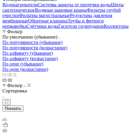
Водонагреватели
Системы защиты от протечки воды
Щиты
сантехнические
Водяные шаровые краны
Фильтры грубой
очистки
Фильтры магистральные
Редукторы давления
мембранные
Обратные клапаны
Трубы и фитинги
нержавейка
Счётчики воды
Гасители гидроударов
Коллекторы
Фильтр
По умолчанию (убывание)
По популярности (убывание)
По популярности (возрастание)
По алфавиту (убывание)
По алфавиту (возрастание)
По цене (убывание)
По цене (возрастание)
Фильтр
Сортировка
Показать