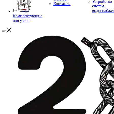
Устройство
Контакты
систем
водоснабже
Комплектующие
для узлов