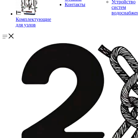
Устройство
Контакты
систем
водоснабже
Комплектующие
для узлов