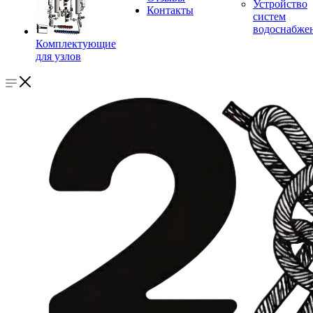
Устройство
Контакты
систем
водоснабже
Комплектующие
для узлов