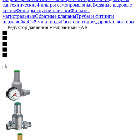
сантехнические
Фильтры самопромывные
Водяные шаровые
краны
Фильтры грубой очистки
Фильтры
магистральные
Обратные клапаны
Трубы и фитинги
нержавейка
Счётчики воды
Гасители гидроударов
Коллекторы
—
Редуктор давления мембранный FAR