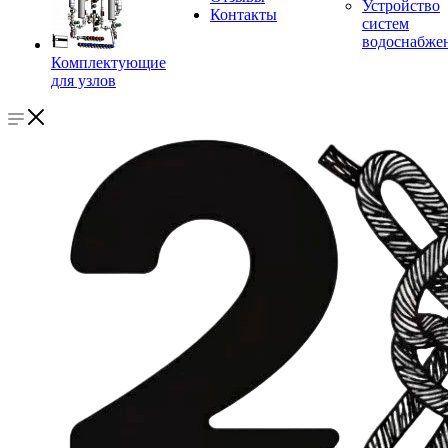
Устройство
Контакты
систем
водоснабже
Комплектующие
для узлов