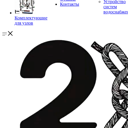
Устройство
Контакты
систем
водоснабже
Комплектующие
для узлов