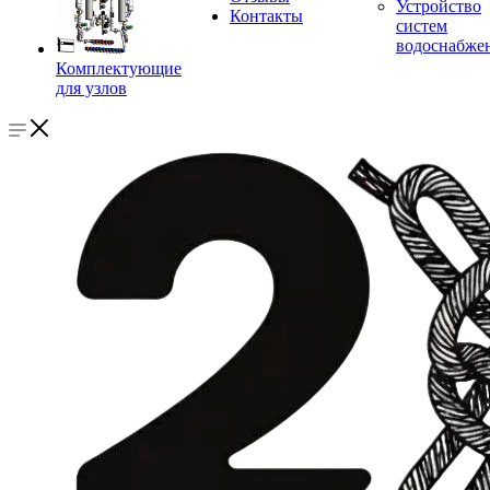
Устройство
Контакты
систем
водоснабже
Комплектующие
для узлов