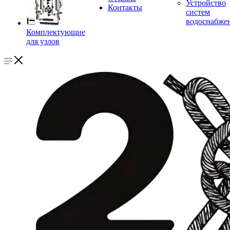
Устройство
Контакты
систем
водоснабже
Комплектующие
для узлов