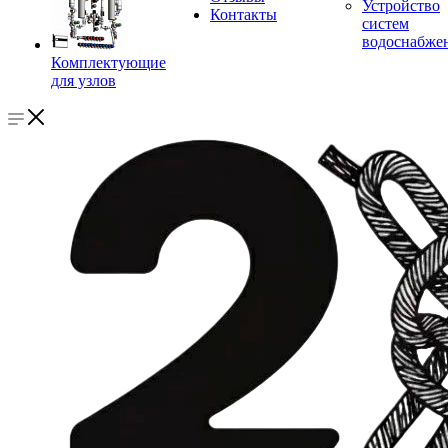
Устройство
Контакты
систем
водоснабже
Комплектующие
для узлов