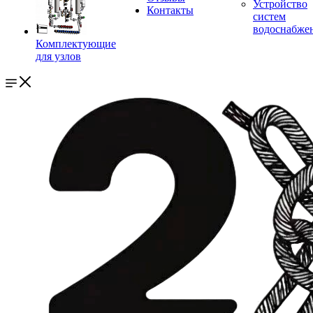
Устройство
Контакты
систем
водоснабже
Комплектующие
для узлов