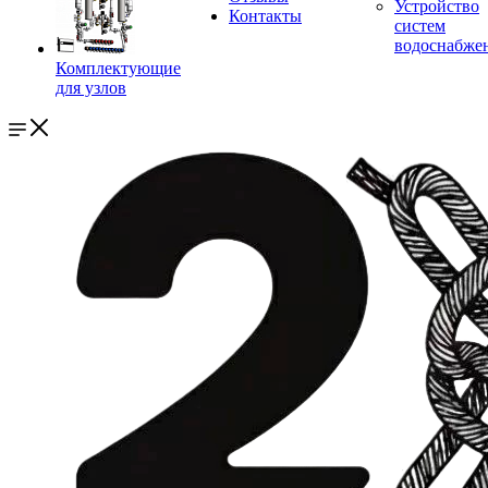
Устройство
Контакты
систем
водоснабже
Комплектующие
для узлов