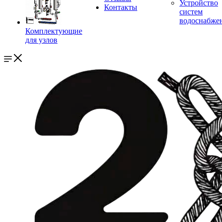
Устройство
Контакты
систем
водоснабже
Комплектующие
для узлов