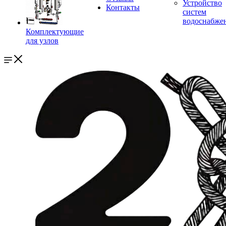
Устройство
Контакты
систем
водоснабже
Комплектующие
для узлов