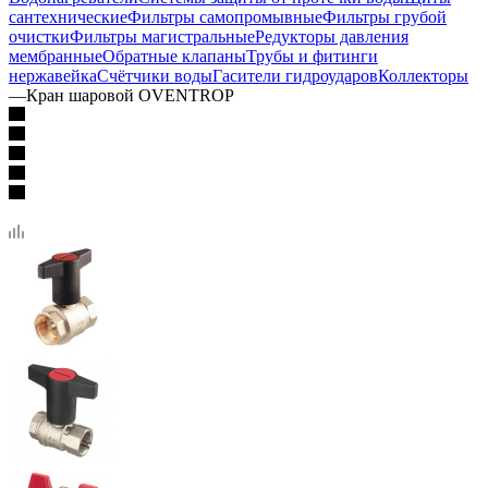
сантехнические
Фильтры самопромывные
Фильтры грубой
очистки
Фильтры магистральные
Редукторы давления
мембранные
Обратные клапаны
Трубы и фитинги
нержавейка
Счётчики воды
Гасители гидроударов
Коллекторы
—
Кран шаровой OVENTROP