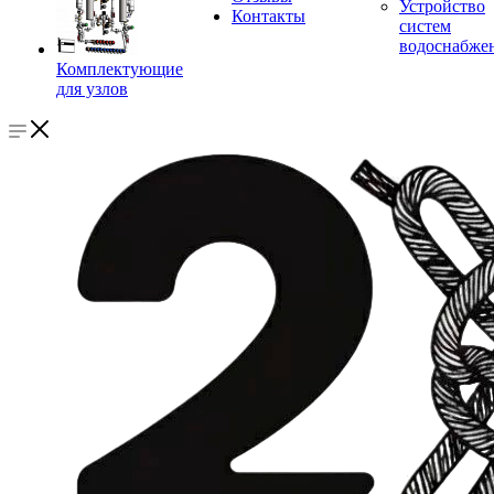
Устройство
Контакты
систем
водоснабже
Комплектующие
для узлов