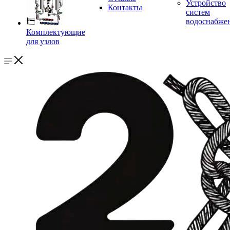
Устройство
Контакты
систем
водоснабже
Комплектующие
для узлов