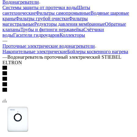
Водонагреватели
Системы защиты от протечки воды
Щиты
сантехнические
Фильтры самопромывные
Водяные шаровые
краны
Фильтры грубой очистки
Фильтры
магистральные
Редукторы давления мембранные
Обратные
клапаны
Трубы и фитинги нержавейка
Счётчики
воды
Гасители гидроударов
Коллекторы
—
Проточные электрические водонагреватели
Накопительные электрические
Бойлеры косвенного нагрева
—
Водонагреватель проточный электрический STIEBEL
ELTRON