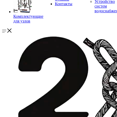
Устройство
Контакты
систем
водоснабже
Комплектующие
для узлов